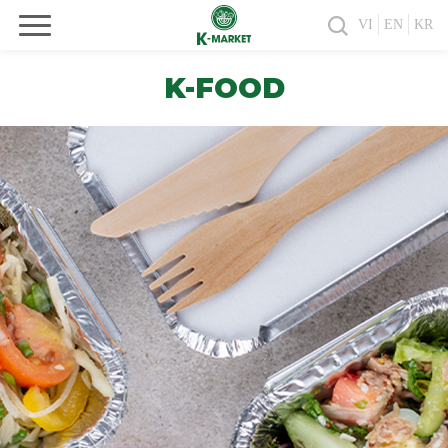
VI
EN
KR
K-FOOD