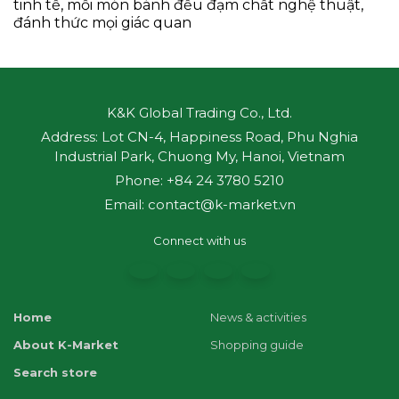
tinh tế, mỗi món bánh đều đạm chất nghệ thuật,
đánh thức mọi giác quan
K&K Global Trading Co., Ltd.
Address: Lot CN-4, Happiness Road, Phu Nghia
Industrial Park, Chuong My, Hanoi, Vietnam
Phone: +84 24 3780 5210
Email: contact@k-market.vn
Connect with us
Home
News & activities
About K-Market
Shopping guide
Search store