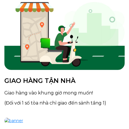
GIAO HÀNG TẬN NHÀ
Giao hàng vào khung giờ mong muốn!
Tải và trải nghiệm ứng dụng K-Market ngay !
(Đối với 1 số tòa nhà chỉ giao đến sảnh tầng 1)