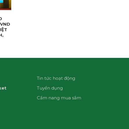
O
 VND
IỆT
H,
Tin tức hoạt động
ket
Tuyển dụng
Cẩm nang mua sắm