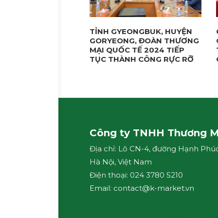
TỈNH GYEONGBUK, HUYỆN
GORYEONG, ĐOÀN THƯƠNG
MẠI QUỐC TẾ 2024 TIẾP
TỤC THÀNH CÔNG RỰC RỠ
Công ty TNHH Thương M
Địa chỉ: Lô CN-4, đường Hạnh Phú
Hà Nội, Việt Nam
Điện thoại: 024 3780 5210
Email: contact@k-market.vn