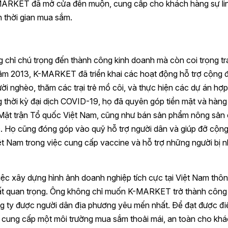
MARKET đã mở cửa đến muộn, cung cấp cho khách hàng sự li
n thời gian mua sắm.
 chỉ chú trọng đến thành công kinh doanh mà còn coi trọng t
năm 2013, K-MARKET đã triển khai các hoạt động hỗ trợ cộng 
ời nghèo, thăm các trại trẻ mồ côi, và thực hiện các dự án hợp
ng thời kỳ đại dịch COVID-19, họ đã quyên góp tiền mặt và hàn
Mặt trận Tổ quốc Việt Nam, cũng như bán sản phẩm nông sản
c. Họ cũng đóng góp vào quỹ hỗ trợ người dân và giúp đỡ cộn
t Nam trong việc cung cấp vaccine và hỗ trợ những người bị 
ệc xây dựng hình ảnh doanh nghiệp tích cực tại Việt Nam thô
ất quan trọng. Ông không chỉ muốn K-MARKET trở thành công 
ng ty được người dân địa phương yêu mến nhất. Để đạt được đi
cung cấp một môi trường mua sắm thoải mái, an toàn cho kh