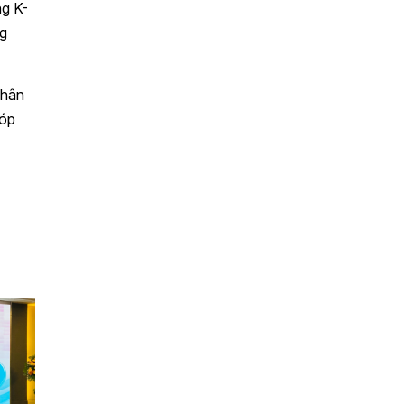
ng K-
ng
phân
góp