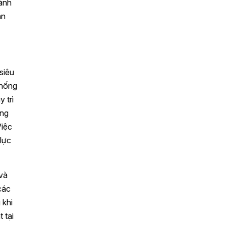
ành
ân
siêu
thống
 trì
ống
Việc
lực
và
các
 khi
 tại