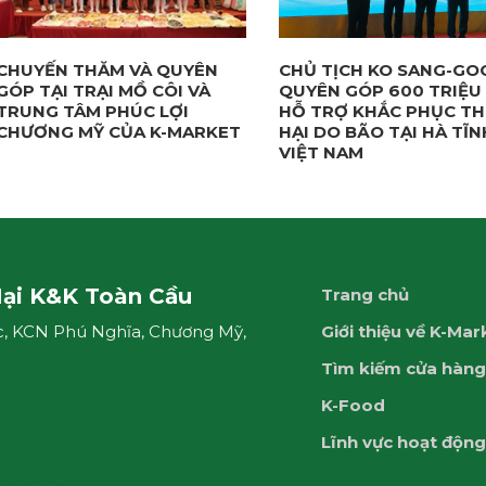
CHUYẾN THĂM VÀ QUYÊN
CHỦ TỊCH KO SANG-GO
GÓP TẠI TRẠI MỒ CÔI VÀ
QUYÊN GÓP 600 TRIỆU
TRUNG TÂM PHÚC LỢI
HỖ TRỢ KHẮC PHỤC TH
CHƯƠNG MỸ CỦA K-MARKET
HẠI DO BÃO TẠI HÀ TĨN
VIỆT NAM
ại K&K Toàn Cầu
Trang chủ
c, KCN Phú Nghĩa, Chương Mỹ,
Giới thiệu về K-Mar
Tìm kiếm cửa hàng
K-Food
Lĩnh vực hoạt động