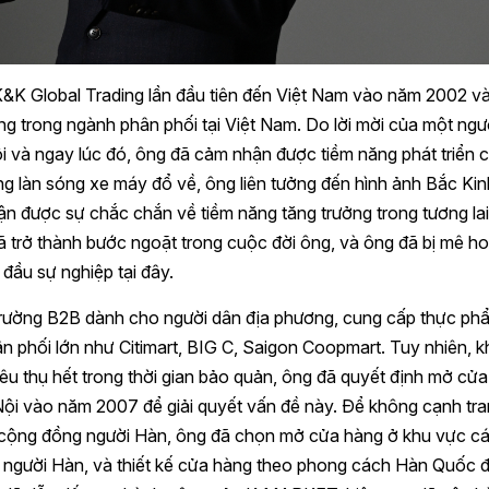
&K Global Trading lần đầu tiên đến Việt Nam vào năm 2002 và
rọng trong ngành phân phối tại Việt Nam. Do lời mời của một ngư
 và ngay lúc đó, ông đã cảm nhận được tiềm năng phát triển 
ng làn sóng xe máy đổ về, ông liên tưởng đến hình ảnh Bắc Kin
 được sự chắc chắn về tiềm năng tăng trưởng trong tương la
ã trở thành bước ngoặt trong cuộc đời ông, và ông đã bị mê h
 đầu sự nghiệp tại đây.
trường B2B dành cho người dân địa phương, cung cấp thực ph
phối lớn như Citimart, BIG C, Saigon Coopmart. Tuy nhiên, k
iêu thụ hết trong thời gian bảo quản, ông đã quyết định mở cử
ội vào năm 2007 để giải quyết vấn đề này. Để không cạnh tr
 cộng đồng người Hàn, ông đã chọn mở cửa hàng ở khu vực c
g người Hàn, và thiết kế cửa hàng theo phong cách Hàn Quốc 