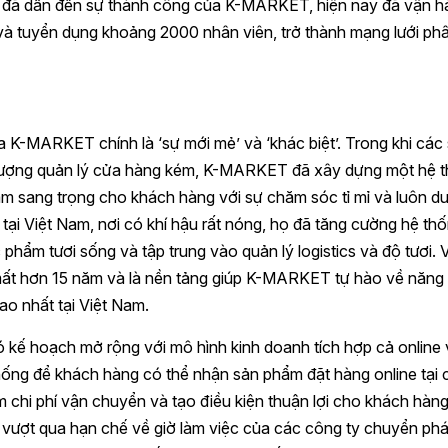
ày đã dẫn đến sự thành công của K-MARKET, hiện nay đã vận h
và tuyển dụng khoảng 2000 nhân viên, trở thành mạng lưới ph
 K-MARKET chính là ‘sự mới mẻ’ và ‘khác biệt’. Trong khi các 
 lượng quản lý cửa hàng kém, K-MARKET đã xây dựng một hệ 
m sang trọng cho khách hàng với sự chăm sóc tỉ mỉ và luôn duy
 tại Việt Nam, nơi có khí hậu rất nóng, họ đã tăng cường hệ th
phẩm tươi sống và tập trung vào quản lý logistics và độ tươi. 
ất hơn 15 năm và là nền tảng giúp K-MARKET tự hào về năng 
ao nhất tại Việt Nam.
kế hoạch mở rộng với mô hình kinh doanh tích hợp cả online 
 thống để khách hàng có thể nhận sản phẩm đặt hàng online tại 
 chi phí vận chuyển và tạo điều kiện thuận lợi cho khách hàng
vượt qua hạn chế về giờ làm việc của các công ty chuyển phát