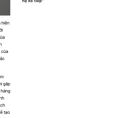
hệ kế tiếp”
 hiện
ời
của
h
i của
oặc
ẩm
hi gặp
a hàng
anh
ách
để tạo