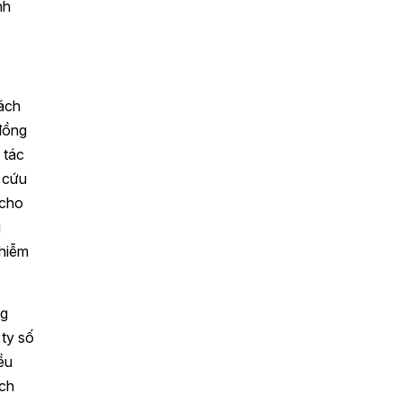
nh
rách
đồng
 tác
g cứu
 cho
g
nhiễm
ng
ty số
ều
ách