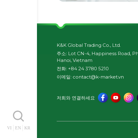
K&K Global Trading Co., Ltd.
주소: Lot CN-4, Happiness Road, Phu
Hanoi, Vietnam
전화: +84 24 3780 5210
이메일:
contact@k-market.vn
저희와 연결하세요
VI
EN
KR