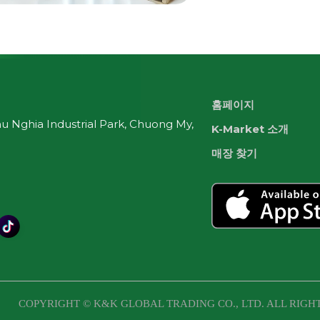
홈페이지
 Nghia Industrial Park, Chuong My,
K-Market 소개
매장 찾기
COPYRIGHT © K&K GLOBAL TRADING CO., LTD. ALL RIGH