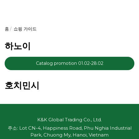
홈
쇼핑 가이드
하노이
Catalog promotion 01.02-28.02
호치민시
K&K Global Trading Co., Ltd.
주소: Lot CN-4, Happiness Road, Phu Nghia Industrial
Park, Chuong My, Hanoi, Vietnam