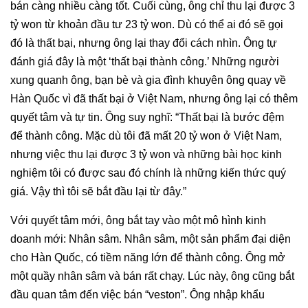
bán càng nhiều càng tốt. Cuối cùng, ông chỉ thu lại được 3
tỷ won từ khoản đầu tư 23 tỷ won. Dù có thể ai đó sẽ gọi
đó là thất bại, nhưng ông lại thay đổi cách nhìn. Ông tự
đánh giá đây là một ‘thất bại thành công.’ Những người
xung quanh ông, bạn bè và gia đình khuyên ông quay về
Hàn Quốc vì đã thất bại ở Việt Nam, nhưng ông lại có thêm
quyết tâm và tự tin. Ông suy nghĩ: “Thất bại là bước đệm
để thành công. Mặc dù tôi đã mất 20 tỷ won ở Việt Nam,
nhưng việc thu lại được 3 tỷ won và những bài học kinh
nghiệm tôi có được sau đó chính là những kiến thức quý
giá. Vậy thì tôi sẽ bắt đầu lại từ đây.”
Với quyết tâm mới, ông bắt tay vào một mô hình kinh
doanh mới: Nhân sâm. Nhân sâm, một sản phẩm đại diện
cho Hàn Quốc, có tiềm năng lớn để thành công. Ông mở
một quầy nhân sâm và bán rất chạy. Lúc này, ông cũng bắt
đầu quan tâm đến việc bán “veston”. Ông nhập khẩu