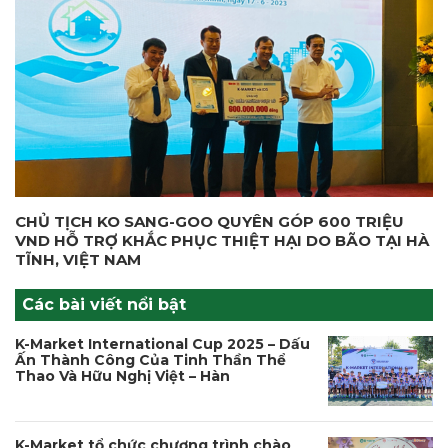
CHỦ TỊCH KO SANG-GOO QUYÊN GÓP 600 TRIỆU
VND HỖ TRỢ KHẮC PHỤC THIỆT HẠI DO BÃO TẠI HÀ
TĨNH, VIỆT NAM
Các bài viết nổi bật
K-Market International Cup 2025 – Dấu
Ấn Thành Công Của Tinh Thần Thể
Thao Và Hữu Nghị Việt – Hàn
K-Market tổ chức chương trình chào