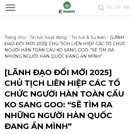
VI
EN
KR
Trang chủ
Tin tức hoạt động
Tin tức & Sự kiện
[LÃNH
ĐẠO ĐỔI MỚI 2025] CHỦ TỊCH LIÊN HIỆP CÁC TỔ CHỨC
NGƯỜI HÀN TOÀN CẦU KO SANG GOO: “SẼ TÌM RA
NHỮNG NGƯỜI HÀN QUỐC ĐANG ẨN MÌNH”
[LÃNH ĐẠO ĐỔI MỚI 2025]
CHỦ TỊCH LIÊN HIỆP CÁC TỔ
CHỨC NGƯỜI HÀN TOÀN CẦU
KO SANG GOO: “SẼ TÌM RA
NHỮNG NGƯỜI HÀN QUỐC
ĐANG ẨN MÌNH”