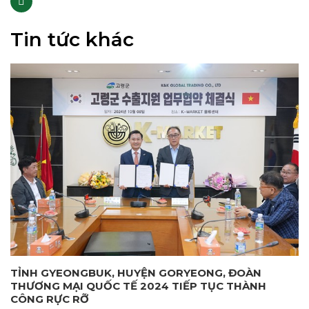
Tin tức khác
TỈNH GYEONGBUK, HUYỆN GORYEONG, ĐOÀN
THƯƠNG MẠI QUỐC TẾ 2024 TIẾP TỤC THÀNH
CÔNG RỰC RỠ