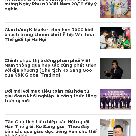
mừng Ngày Phụ nữ Việt Nam 20/10 đầy ý
nghĩa
Gian hàng K-Market đón hơn 3000 lượt
khách trong khuôn khổ Lễ hội Văn hóa
Thế giới tại Hà Nội
Chinh phục thị trường phân phối Việt
Nam thông qua hợp tác cùng phát triển
với địa phương [Chủ tịch Ko Sang Goo
của K&K Global Trading]
Đổi mới với mục tiêu toàn cầu hóa từ
giai đoạn khởi nghiệp là công thức tăng
trưởng mới
Tân Chủ tịch Liên hiệp các Hội người
Hàn Thế giới, Ko Sang-gu: “Thúc đẩy
bản sắc qua giáo dục tiếng Hàn cho thế