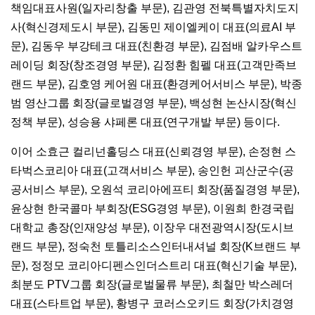
책임대표사원(일자리창출 부문), 김관영 전북특별자치도지
사(혁신경제도시 부문), 김동민 제이엘케이 대표(의료AI 부
문), 김동우 부강테크 대표(친환경 부문), 김점배 알카우스트
레이딩 회장(창조경영 부문), 김정환 힘펠 대표(고객만족브
랜드 부문), 김호영 케어원 대표(환경케어서비스 부문), 박종
범 영산그룹 회장(글로벌경영 부문), 백성현 논산시장(혁신
정책 부문), 성승용 샤페론 대표(연구개발 부문) 등이다.
이어 소효근 컬리넌홀딩스 대표(신뢰경영 부문), 손정현 스
타벅스코리아 대표(고객서비스 부문), 송인헌 괴산군수(공
공서비스 부문), 오원석 코리아에프티 회장(품질경영 부문),
윤상현 한국콜마 부회장(ESG경영 부문), 이원희 한경국립
대학교 총장(인재양성 부문), 이장우 대전광역시장(도시브
랜드 부문), 정숙천 토틀리소스인터내셔널 회장(K브랜드 부
문), 정정모 코리아디펜스인더스트리 대표(혁신기술 부문),
최분도 PTV그룹 회장(글로벌물류 부문), 최철만 박스레더
대표(스타트업 부문), 황병구 코러스오키드 회장(가치경영